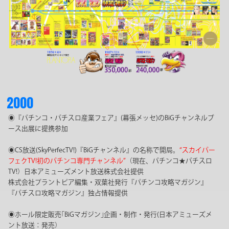
2000
◉『パチンコ・パチスロ産業フェア』(幕張メッセ)のBiGチャンネルブ
ース出展に提携参加
◉CS放送(SkyPerfecTV!)『BiGチャンネル』の名称で開局。
“スカイパー
フェクTV!初のパチンコ専門チャンネル”
（現在、パチンコ★パチスロ
TV!）日本アミューズメント放送株式会社提供
株式会社プラントピア編集・双葉社発行『パチンコ攻略マガジン』
『パチスロ攻略マガジン』独占情報提供
◉ホール限定販売｢BiGマガジン｣企画・制作・発行(日本アミューズメ
ント放送：発売）