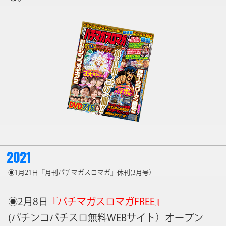
2021
◉1月21日『月刊パチマガスロマガ』休刊(3月号）
◉2月8日
『パチマガスロマガFREE』
(パチンコパチスロ無料WEBサイト）オープン