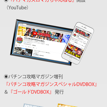
（YouTube）
◉パチンコ攻略マガジン増刊
『パチンコ攻略マガジンスペシャルDVDBOX』
＆
『ゴールドDVDBOX』
発行