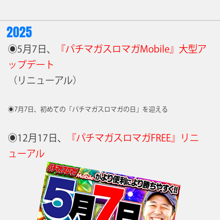
2025
◉5月7日、
『パチマガスロマガMobile』大型ア
ップデート
（リニューアル）
◉7月7日、初めての「パチマガスロマガの日」を迎える
◉12月17日、
『パチマガスロマガFREE』リニ
ューアル