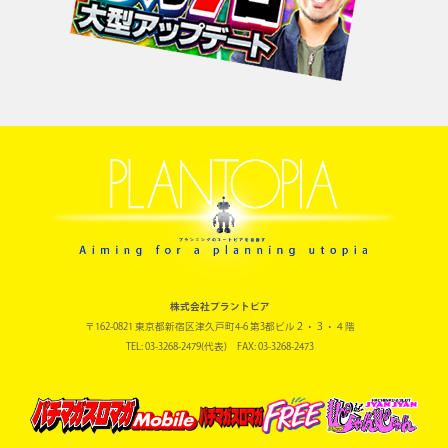
株式会社プラントピア
〒162-0821 東京都新宿区津久戸町4-6 第3都ビル２・３・４階
TEL: 03-3268-2479(代表) FAX: 03-3268-2473