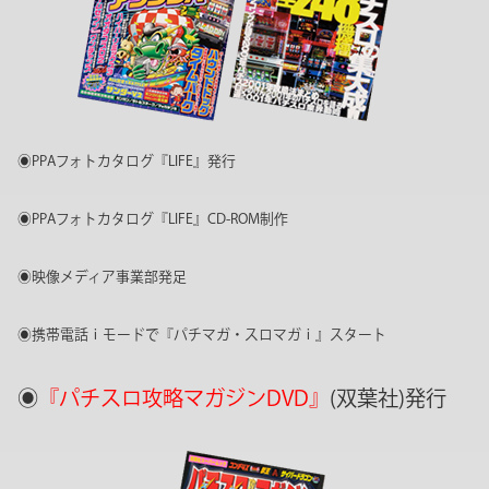
◉PPAフォトカタログ『LIFE』発行
◉PPAフォトカタログ『LIFE』CD-ROM制作
◉映像メディア事業部発足
◉携帯電話ｉモードで『パチマガ・スロマガｉ』スタート
◉
『パチスロ攻略マガジンDVD』
(双葉社)発行