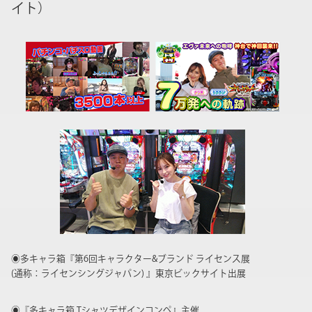
イト）
◉多キャラ箱『第6回キャラクター&ブランド ライセンス展
(通称：ライセンシングジャパン) 』東京ビックサイト出展
◉『多キャラ箱 Tシャツデザインコンペ』主催